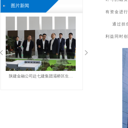
图片新闻
公司概况
有资金进
通过担保
利益同时
넳
넲
陕建金融公司赴七建集团灞桥区生活
陕建金融公司传达学习中
垃圾无害化处理热电项目参观交流
省委金融工作有关会